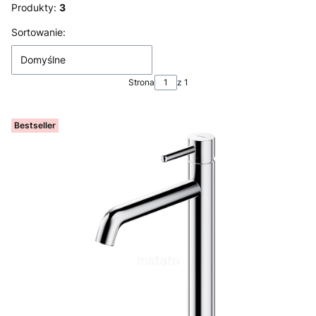
Produkty:
3
Lista produktów
Sortowanie:
Domyślne
Strona
z 1
Bestseller