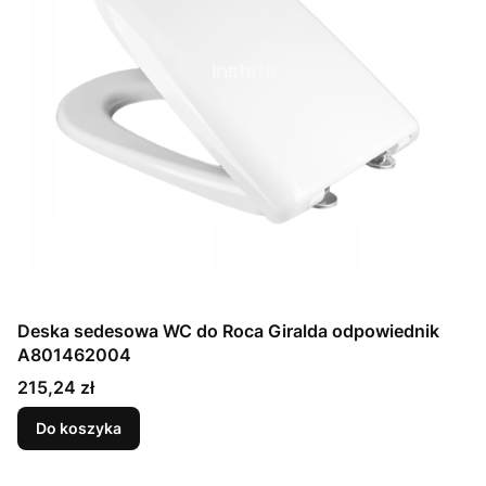
Deska sedesowa WC do Roca Giralda odpowiednik
A801462004
Cena
215,24 zł
Do koszyka