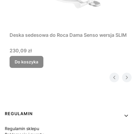
Deska sedesowa do Roca Dama Senso wersja SLIM
Cena
230,09 zł
Do koszyka
Linki w stopce
REGULAMIN
Regulamin sklepu