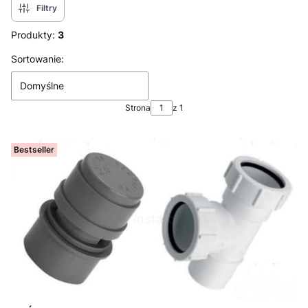
Filtry
Produkty:
3
Lista produktów
Sortowanie:
Domyślne
Strona
z 1
Bestseller