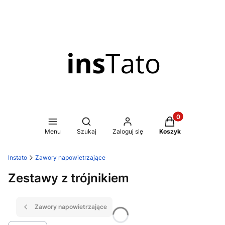
Produkty w koszy
Otwórz wyszukiwarkę
Menu
Szukaj
Zaloguj się
Koszyk
Instato
Zawory napowietrzające
Zestawy z trójnikiem
Zawory napowietrzające