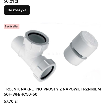
Cena
50,21 zł
Do koszyka
Bestseller
TRÓJNIK NAKRĘTNO-PROSTY Z NAPOWIETRZNIKIEM
50F-WH/HC50-50
Cena
57,70 zł