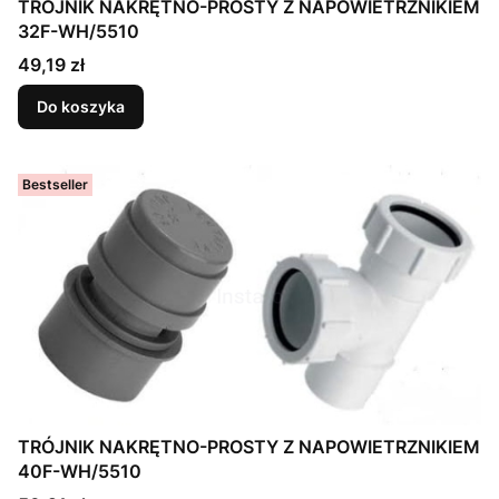
TRÓJNIK NAKRĘTNO-PROSTY Z NAPOWIETRZNIKIEM
32F-WH/5510
Cena
49,19 zł
Do koszyka
Bestseller
TRÓJNIK NAKRĘTNO-PROSTY Z NAPOWIETRZNIKIEM
40F-WH/5510