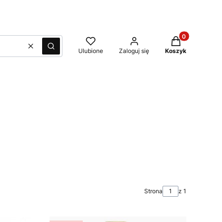
Produkty w kos
Wyczyść
Szukaj
Ulubione
Zaloguj się
Koszyk
Strona
z 1