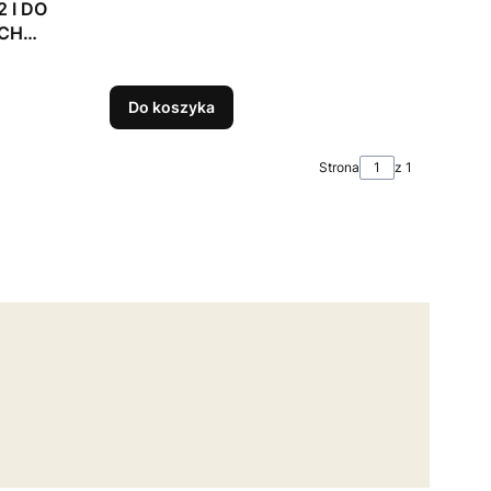
 I DO
CH
Do koszyka
Strona
z 1