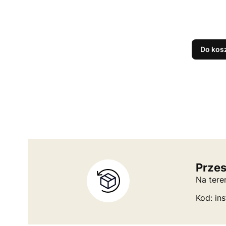
Do kos
Przes
Na tere
Kod: ins