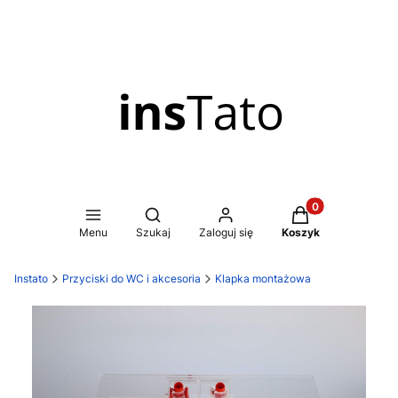
Produkty w koszy
Otwórz wyszukiwarkę
Menu
Szukaj
Zaloguj się
Koszyk
Instato
Przyciski do WC i akcesoria
Klapka montażowa