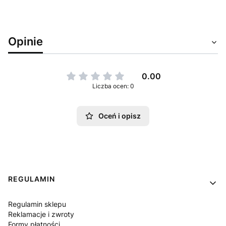
Opinie
0.00
Liczba ocen: 0
Oceń i opisz
Linki w stopce
REGULAMIN
Regulamin sklepu
Reklamacje i zwroty
Formy płatności