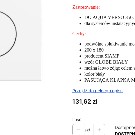
Zastosowanie:
DO AQUA VERSO 350, I
dla systemów instalacyjn
Cechy:
podwójne spłukiwanie me
200 x 180
producent SIAMP
wzór GLOBE BIAŁY
można łatwo zdjąć celem 
kolor biały
PASUJĄCA KLAPKA M
Przejdź do pełnego opisu
Cena
131,62 zł
Ilość
Dostępno
szt.
DOSTĘP