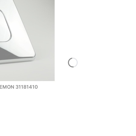
YCISK STERUJĄCY CHROMOWANY LEMON 31181410