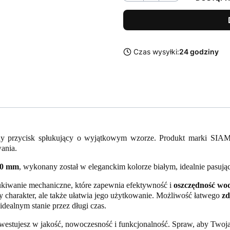
Czas wysyłki:
24 godziny
 przycisk spłukujący o wyjątkowym wzorze. Produkt marki SIAMP, 
ania.
80 mm
, wykonany został w eleganckim kolorze białym, idealnie pasują
ukiwanie mechaniczne, które zapewnia efektywność i
oszczędność wo
ny charakter, ale także ułatwia jego użytkowanie. Możliwość łatwego
zd
dealnym stanie przez długi czas.
estujesz w jakość, nowoczesność i funkcjonalność. Spraw, aby Twoja ł