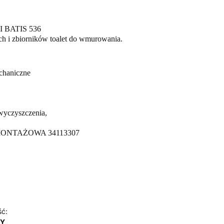
 BATIS 536
ych i zbiorników toalet do wmurowania.
chaniczne
wyczyszczenia,
ONTAŻOWA 34113307
ść:
NY