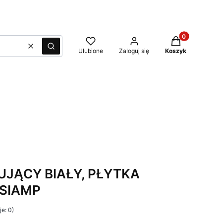
Produkty w kos
Wyczyść
Szukaj
Ulubione
Zaloguj się
Koszyk
UJĄCY BIAŁY, PŁYTKA
 SIAMP
e: 0)