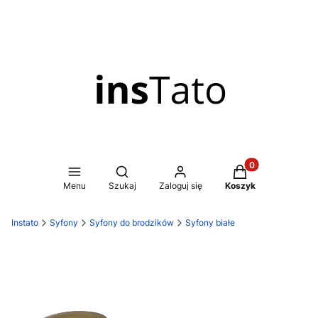
Produkty w koszy
Otwórz wyszukiwarkę
Menu
Szukaj
Zaloguj się
Koszyk
Instato
Syfony
Syfony do brodzików
Syfony białe