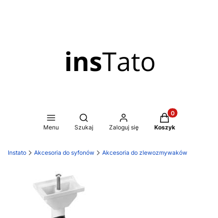
Produkty w koszy
Otwórz wyszukiwarkę
Menu
Szukaj
Zaloguj się
Koszyk
Instato
Akcesoria do syfonów
Akcesoria do zlewozmywaków