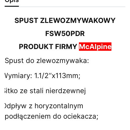
SPUST ZLEWOZMYWAKOWY
FSW50PDR
PRODUKT FIRMY
McAlpine
Spust do zlewozmywaka:
-
Wymiary: 1.1/2‘‘x113mm;
-
Sitko ze stali nierdzewnej
-
Odpływ z horyzontalnym
podłączeniem do ociekacza;